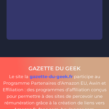
GAZETTE DU GEEK
Le site la
gazette-du-geek.fr
participe au
Programme Partenaires d’Amazon EU, Awin et
Effiliation : des programmes d’affiliation conçus
pour permettre à des sites de percevoir une
rémunération grâce à la création de liens vers