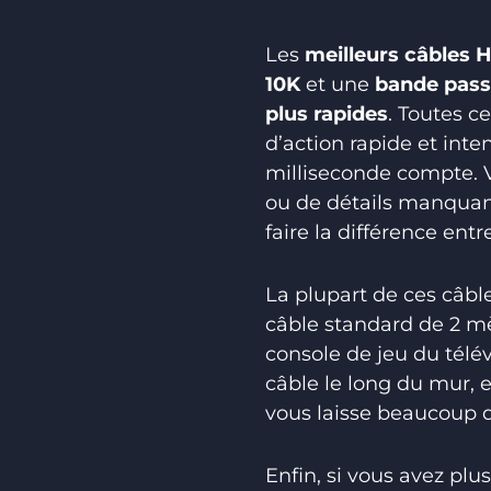
Les
meilleurs câbles 
10K
et une
bande pass
plus rapides
. Toutes ce
d’action rapide et inte
milliseconde compte. V
ou de détails manquant
faire la différence ent
La plupart de ces câbl
câble standard de 2 mèt
console de jeu du télé
câble le long du mur,
vous laisse beaucoup d
Enfin, si vous avez pl