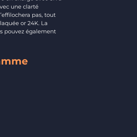
vec une clarté
effilochera pas, tout
plaquée or 24K. La
ous pouvez également
 gamme