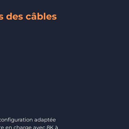
s des câbles
 configuration adaptée
dre en charge avec 8K à