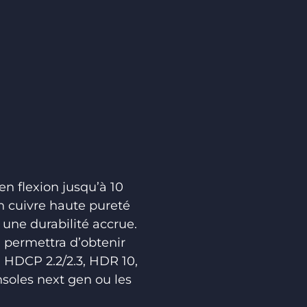
en flexion jusqu’à 10
en cuivre haute pureté
 une durabilité
accrue
.
i permettra d’obtenir
, HDCP 2.2/2.3, HDR 10,
soles next gen ou les