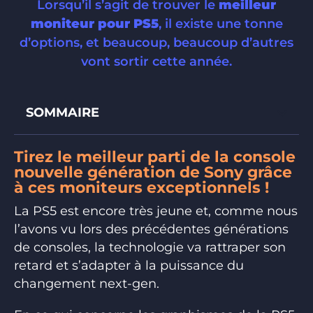
Lorsqu’il s’agit de trouver le
meilleur
moniteur pour PS5
, il existe une tonne
d’options, et beaucoup, beaucoup d’autres
vont sortir cette année.
SOMMAIRE
Tirez le meilleur parti de la console
nouvelle génération de Sony grâce
à ces moniteurs exceptionnels !
La PS5 est encore très jeune et, comme nous
l’avons vu lors des précédentes générations
de consoles, la technologie va rattraper son
retard et s’adapter à la puissance du
changement next-gen.