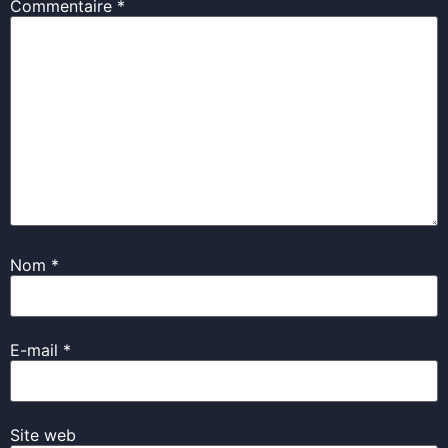
Commentaire
*
Nom
*
E-mail
*
Site web