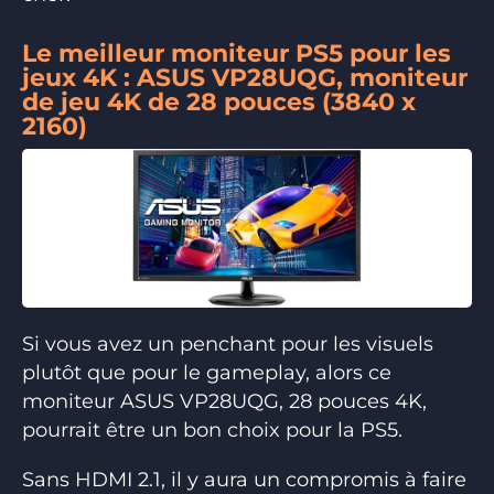
Le meilleur moniteur PS5 pour les
jeux 4K : ASUS VP28UQG, moniteur
de jeu 4K de 28 pouces (3840 x
2160)
Si vous avez un penchant pour les visuels
plutôt que pour le gameplay, alors ce
moniteur ASUS VP28UQG, 28 pouces 4K,
pourrait être un bon choix pour la PS5.
Sans HDMI 2.1, il y aura un compromis à faire