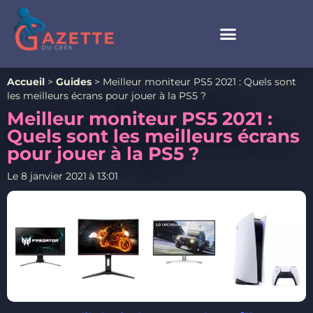
Accueil
>
Guides
>
Meilleur moniteur PS5 2021 : Quels sont
les meilleurs écrans pour jouer à la PS5 ?
Meilleur moniteur PS5 2021 :
Quels sont les meilleurs écrans
pour jouer à la PS5 ?
Le
8 janvier 2021
à
13:01