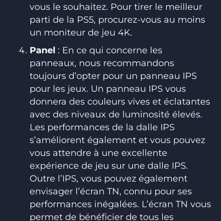
vous le souhaitez. Pour tirer le meilleur
parti de la PS5, procurez-vous au moins
un moniteur de jeu 4K.
Panel
: En ce qui concerne les
panneaux, nous recommandons
toujours d’opter pour un panneau IPS
pour les jeux. Un panneau IPS vous
donnera des couleurs vives et éclatantes
avec des niveaux de luminosité élevés.
Les performances de la dalle IPS
s’améliorent également et vous pouvez
vous attendre à une excellente
expérience de jeu sur une dalle IPS.
Outre l’IPS, vous pouvez également
envisager l’écran TN, connu pour ses
performances inégalées. L’écran TN vous
permet de bénéficier de tous les