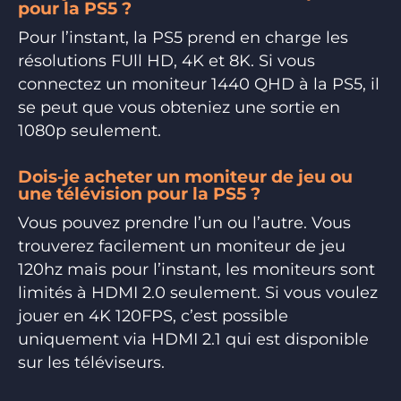
pour la PS5 ?
Pour l’instant, la PS5 prend en charge les
résolutions FUll HD, 4K et 8K. Si vous
connectez un moniteur 1440 QHD à la PS5, il
se peut que vous obteniez une sortie en
1080p seulement.
Dois-je acheter un moniteur de jeu ou
une télévision pour la PS5 ?
Vous pouvez prendre l’un ou l’autre. Vous
trouverez facilement un moniteur de jeu
120hz mais pour l’instant, les moniteurs sont
limités à HDMI 2.0 seulement. Si vous voulez
jouer en 4K 120FPS, c’est possible
uniquement via HDMI 2.1 qui est disponible
sur les téléviseurs.