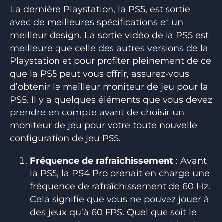
La dernière Playstation, la PS5, est sortie
avec de meilleures spécifications et un
meilleur design. La sortie vidéo de la PS5 est
meilleure que celle des autres versions de la
Playstation et pour profiter pleinement de ce
que la PS5 peut vous offrir, assurez-vous
d’obtenir le meilleur moniteur de jeu pour la
PS5. Il y a quelques éléments que vous devez
prendre en compte avant de choisir un
moniteur de jeu pour votre toute nouvelle
configuration de jeu PS5.
Fréquence de rafraîchissement
: Avant
la PS5, la PS4 Pro prenait en charge une
fréquence de rafraîchissement de 60 Hz.
Cela signifie que vous ne pouvez jouer à
des jeux qu’à 60 FPS. Quel que soit le