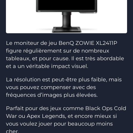
Le moniteur de jeu BenQ ZOWIE XL2411P
figure régulièrement sur de nombreux
tableaux, et pour cause. Il est très abordable
et a un véritable impact visuel.
La résolution est peut-être plus faible, mais
vous pouvez compenser avec des
fréquences d’images plus élevées.
Parfait pour des jeux comme Black Ops Cold
War ou Apex Legends, et encore mieux si
vous voulez jouer pour beaucoup moins
cher.