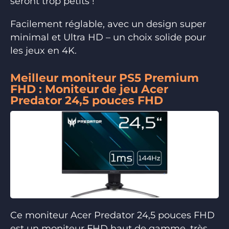
seront trop petits !
Facilement réglable, avec un design super
minimal et Ultra HD – un choix solide pour
les jeux en 4K.
Meilleur moniteur PS5 Premium
FHD : Moniteur de jeu Acer
Predator 24,5 pouces FHD
Ce moniteur Acer Predator 24,5 pouces FHD
est un moniteur FHD haut de gamme, très