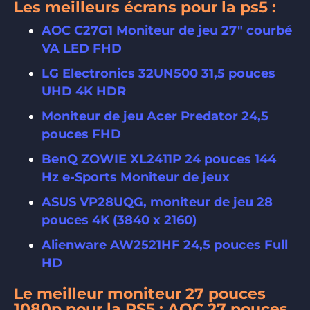
Les meilleurs écrans pour la ps5 :
AOC C27G1 Moniteur de jeu 27″ courbé
VA LED FHD
LG Electronics 32UN500 31,5 pouces
UHD 4K HDR
Moniteur de jeu Acer Predator 24,5
pouces FHD
BenQ ZOWIE XL2411P 24 pouces 144
Hz e-Sports Moniteur de jeux
ASUS VP28UQG, moniteur de jeu 28
pouces 4K (3840 x 2160)
Alienware AW2521HF 24,5 pouces Full
HD
Le meilleur moniteur 27 pouces
1080p pour la PS5 : AOC 27 pouces