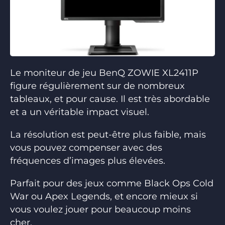
Le moniteur de jeu BenQ ZOWIE XL2411P
figure régulièrement sur de nombreux
tableaux, et pour cause. Il est très abordable
et a un véritable impact visuel.
La résolution est peut-être plus faible, mais
vous pouvez compenser avec des
fréquences d’images plus élevées.
Parfait pour des jeux comme Black Ops Cold
War ou Apex Legends, et encore mieux si
vous voulez jouer pour beaucoup moins
cher.