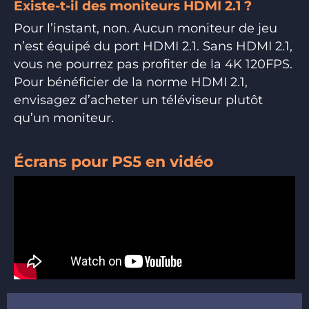
Existe-t-il des moniteurs HDMI 2.1 ?
Pour l’instant, non. Aucun moniteur de jeu
n’est équipé du port HDMI 2.1. Sans HDMI 2.1,
vous ne pourrez pas profiter de la 4K 120FPS.
Pour bénéficier de la norme HDMI 2.1,
envisagez d’acheter un téléviseur plutôt
qu’un moniteur.
Écrans pour PS5 en vidéo