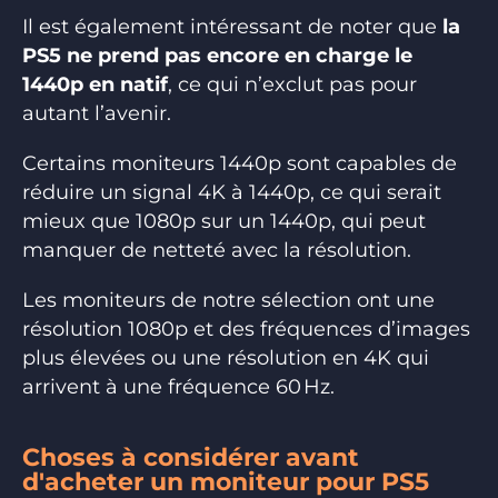
Il est également intéressant de noter que
la
PS5 ne prend pas encore en charge le
1440p en natif
, ce qui n’exclut pas pour
autant l’avenir.
Certains moniteurs 1440p sont capables de
réduire un signal 4K à 1440p, ce qui serait
mieux que 1080p sur un 1440p, qui peut
manquer de netteté avec la résolution.
Les moniteurs de notre sélection ont une
résolution 1080p et des fréquences d’images
plus élevées ou une résolution en 4K qui
arrivent à une fréquence 60 Hz.
Choses à considérer avant
d'acheter un moniteur pour PS5