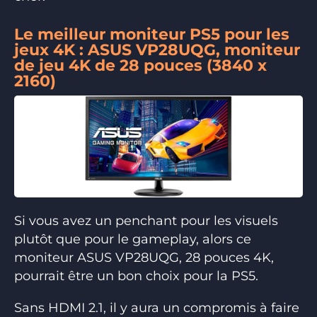
Le meilleur moniteur PS5 pour les
jeux 4K : ASUS VP28UQG, moniteur
de jeu 4K de 28 pouces (3840 x
2160)
Si vous avez un penchant pour les visuels
plutôt que pour le gameplay, alors ce
moniteur ASUS VP28UQG, 28 pouces 4K,
pourrait être un bon choix pour la PS5.
Sans HDMI 2.1, il y aura un compromis à faire