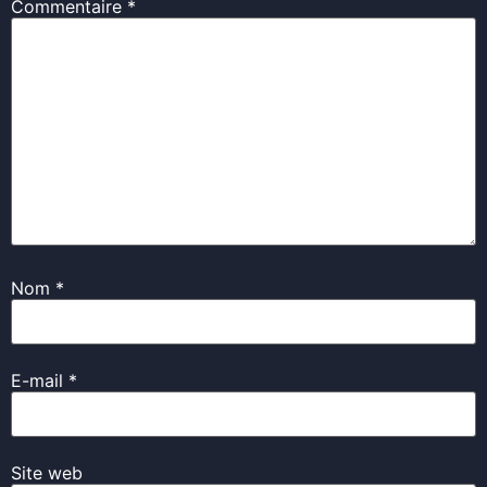
Commentaire
*
Nom
*
E-mail
*
Site web