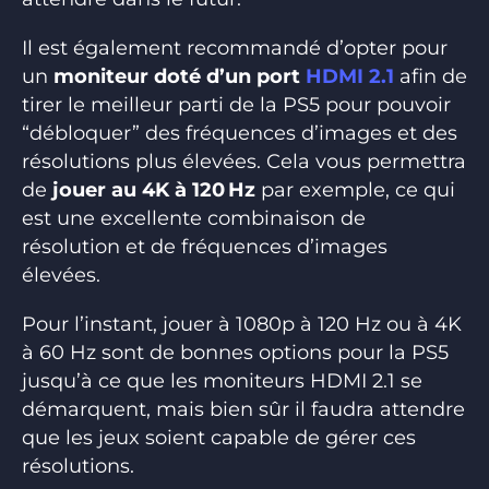
Il est également recommandé d’opter pour
un
moniteur doté d’un port
HDMI 2.1
afin de
tirer le meilleur parti de la PS5 pour pouvoir
“débloquer” des fréquences d’images et des
résolutions plus élevées. Cela vous permettra
de
jouer au 4K à 120 Hz
par exemple, ce qui
est une excellente combinaison de
résolution et de fréquences d’images
élevées.
Pour l’instant, jouer à 1080p à 120 Hz ou à 4K
à 60 Hz sont de bonnes options pour la PS5
jusqu’à ce que les moniteurs HDMI 2.1 se
démarquent, mais bien sûr il faudra attendre
que les jeux soient capable de gérer ces
résolutions.