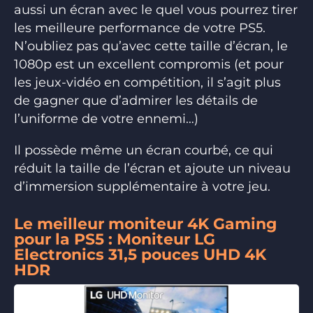
aussi un écran avec le quel vous pourrez tirer
les meilleure performance de votre PS5
.
N’oubliez pas qu’avec cette taille d’écran, le
1080p est un excellent compromis (et pour
les jeux-vidéo en compétition, il s’agit plus
de gagner que d’admirer les détails de
l’uniforme de votre ennemi…)
Il possède même un écran courbé, ce qui
réduit la taille de l’écran et ajoute un niveau
d’immersion supplémentaire à votre jeu.
Le meilleur moniteur 4K Gaming
pour la PS5 : Moniteur LG
Electronics 31,5 pouces UHD 4K
HDR