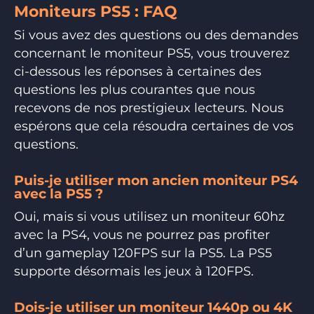
Moniteurs PS5 : FAQ
Si vous avez des questions ou des demandes
concernant le moniteur PS5, vous trouverez
ci-dessous les réponses à certaines des
questions les plus courantes que nous
recevons de nos prestigieux lecteurs. Nous
espérons que cela résoudra certaines de vos
questions.
Puis-je utiliser mon ancien moniteur PS4
avec la PS5 ?
Oui, mais si vous utilisez un moniteur 60hz
avec la PS4, vous ne pourrez pas profiter
d’un gameplay 120FPS sur la PS5. La PS5
supporte désormais les jeux à 120FPS.
Dois-je utiliser un moniteur 1440p ou 4K