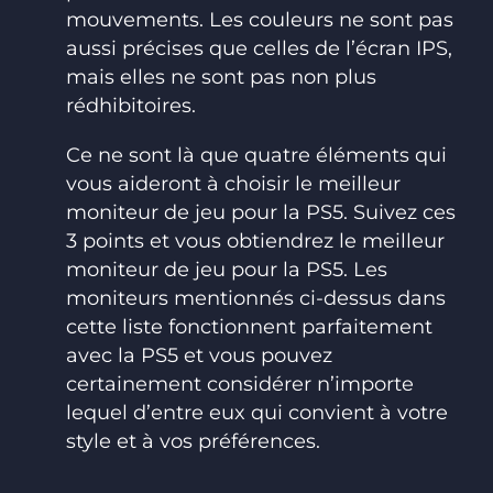
mouvements. Les couleurs ne sont pas
aussi précises que celles de l’écran IPS,
mais elles ne sont pas non plus
rédhibitoires.
Ce ne sont là que quatre éléments qui
vous aideront à choisir le meilleur
moniteur de jeu pour la PS5. Suivez ces
3 points et vous obtiendrez le meilleur
moniteur de jeu pour la PS5. Les
moniteurs mentionnés ci-dessus dans
cette liste fonctionnent parfaitement
avec la PS5 et vous pouvez
certainement considérer n’importe
lequel d’entre eux qui convient à votre
style et à vos préférences.