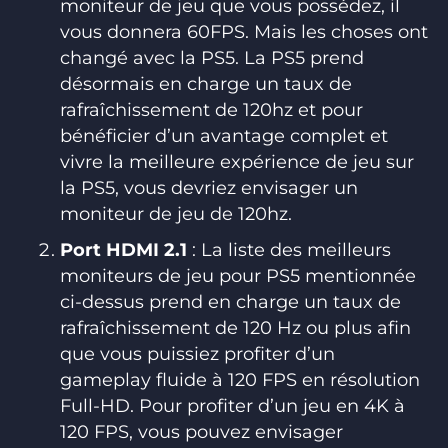
moniteur de jeu que vous possédez, il
vous donnera 60FPS. Mais les choses ont
changé avec la PS5. La PS5 prend
désormais en charge un taux de
rafraîchissement de 120hz et pour
bénéficier d’un avantage complet et
vivre la meilleure expérience de jeu sur
la PS5, vous devriez envisager un
moniteur de jeu de 120hz.
Port HDMI 2.1
: La liste des meilleurs
moniteurs de jeu pour PS5 mentionnée
ci-dessus prend en charge un taux de
rafraîchissement de 120 Hz ou plus afin
que vous puissiez profiter d’un
gameplay fluide à 120 FPS en résolution
Full-HD. Pour profiter d’un jeu en 4K à
120 FPS, vous pouvez envisager