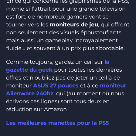
En ce qui concerne les graphismes de la PS5,
même si l’attrait pour une grande télévision
est fort, de nombreux gamers vont se
tourner vers les
moniteurs de jeu
, qui offrent
non seulement des visuels époustouflants,
mais aussi un gameplay incroyablement
fluide… et souvent à un prix plus abordable.
Comme toujours, gardez un œil sur
la
gazette du geek
pour toutes les dernières
offres et n’oubliez pas de jeter un œil à ce
moniteur
ASUS 27 pouces
et à ce
moniteur
Alienware 240hz
, qui (au moment où nous
écrivons ces lignes) sont tous deux en
réduction sur Amazon !
Les meilleures manettes pour la PS5