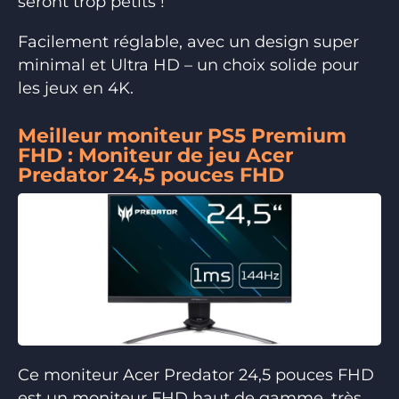
seront trop petits !
Facilement réglable, avec un design super
minimal et Ultra HD – un choix solide pour
les jeux en 4K.
Meilleur moniteur PS5 Premium
FHD : Moniteur de jeu Acer
Predator 24,5 pouces FHD
Ce moniteur Acer Predator 24,5 pouces FHD
est un moniteur FHD haut de gamme, très