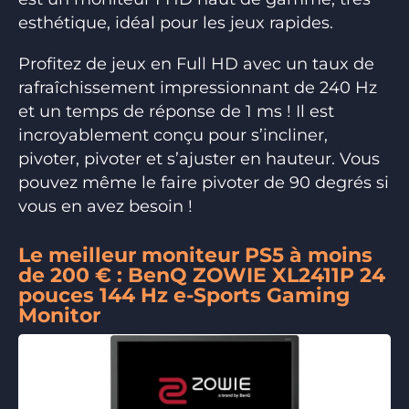
esthétique, idéal pour les jeux rapides.
Profitez de jeux en Full HD avec un taux de
rafraîchissement impressionnant de 240 Hz
et un temps de réponse de 1 ms ! Il est
incroyablement conçu pour s’incliner,
pivoter, pivoter et s’ajuster en hauteur. Vous
pouvez même le faire pivoter de 90 degrés si
vous en avez besoin !
Le meilleur moniteur PS5 à moins
de 200 € : BenQ ZOWIE XL2411P 24
pouces 144 Hz e-Sports Gaming
Monitor