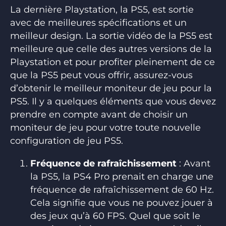
La dernière Playstation, la PS5, est sortie
avec de meilleures spécifications et un
meilleur design. La sortie vidéo de la PS5 est
meilleure que celle des autres versions de la
Playstation et pour profiter pleinement de ce
que la PS5 peut vous offrir, assurez-vous
d’obtenir le meilleur moniteur de jeu pour la
PS5. Il y a quelques éléments que vous devez
prendre en compte avant de choisir un
moniteur de jeu pour votre toute nouvelle
configuration de jeu PS5.
Fréquence de rafraîchissement
: Avant
la PS5, la PS4 Pro prenait en charge une
fréquence de rafraîchissement de 60 Hz.
Cela signifie que vous ne pouvez jouer à
des jeux qu’à 60 FPS. Quel que soit le