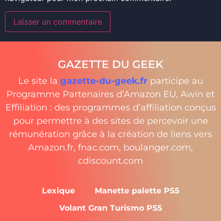
GAZETTE DU GEEK
Le site la
gazette-du-geek.fr
participe au
Programme Partenaires d’Amazon EU, Awin et
Effiliation : des programmes d’affiliation conçus
pour permettre à des sites de percevoir une
rémunération grâce à la création de liens vers
Amazon.fr, fnac.com, boulanger.com,
cdiscount.com
Lexique
Manette palette PS5
Volant Gran Turismo PS5