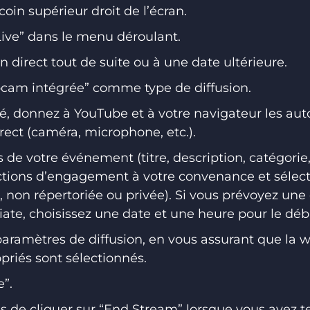
oin supérieur droit de l’écran.
Live” dans le menu déroulant.
n direct tout de suite ou à une date ultérieure.
cam intégrée” comme type de diffusion.
ité, donnez à YouTube et à votre navigateur les aut
irect (caméra, microphone, etc.).
s de votre événement (titre, description, catégorie, 
nctions d’engagement à votre convenance et sélec
e, non répertoriée ou privée). Si vous prévoyez une 
te, choisissez une date et une heure pour le débu
paramètres de diffusion, en vous assurant que la 
riés sont sélectionnés.
e”.
pas de cliquer sur “End Stream” lorsque vous avez 