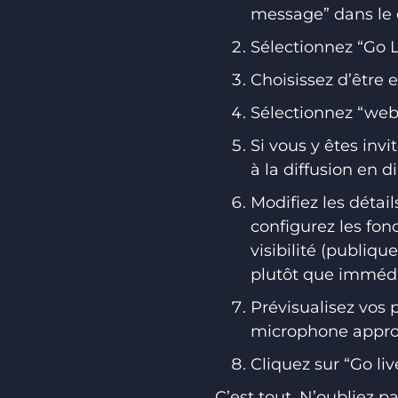
message” dans le c
Sélectionnez “Go 
Choisissez d’être e
Sélectionnez “web
Si vous y êtes inv
à la diffusion en d
Modifiez les détail
configurez les fo
visibilité (publiqu
plutôt que immédia
Prévisualisez vos 
microphone approp
Cliquez sur “Go liv
C’est tout. N’oubliez 