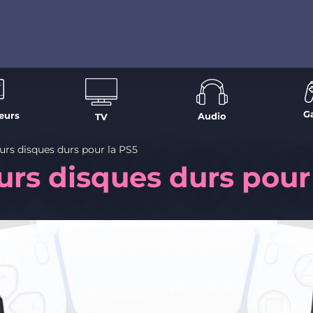
G
eurs
Audio
TV
urs disques durs pour la PS5
urs disques durs pour