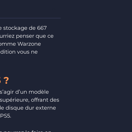
de stockage de 667
ourriez penser que ce
es comme Warzone
edition vous ne
 ?
 s’agir d’un modèle
supérieure, offrant des
e disque dur externe
 PS5.