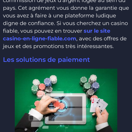
commission de jeux d’argent logée au sein du
pays. Cet agrément vous donne la garantie que
vous avez à faire à une plateforme ludique
digne de confiance. Si vous cherchez un casino
fiable, vous pouvez en trouver
sur le site
casino-en-ligne-fiable.com
, avec des offres de
jeux et des promotions très intéressantes.
Les solutions de paiement