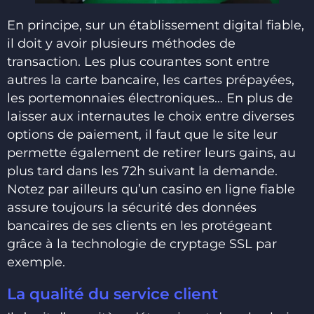
En principe, sur un établissement digital fiable,
il doit y avoir plusieurs méthodes de
transaction. Les plus courantes sont entre
autres la carte bancaire, les cartes prépayées,
les portemonnaies électroniques… En plus de
laisser aux internautes le choix entre diverses
options de paiement, il faut que le site leur
permette également de retirer leurs gains, au
plus tard dans les 72h suivant la demande.
Notez par ailleurs qu’un casino en ligne fiable
assure toujours la sécurité des données
bancaires de ses clients en les protégeant
grâce à la technologie de cryptage SSL par
exemple.
La qualité du service client