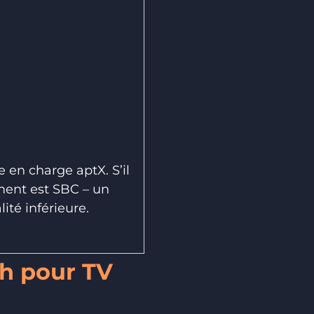
 en charge aptX. S’il
tement est SBC – un
té inférieure.
th pour TV