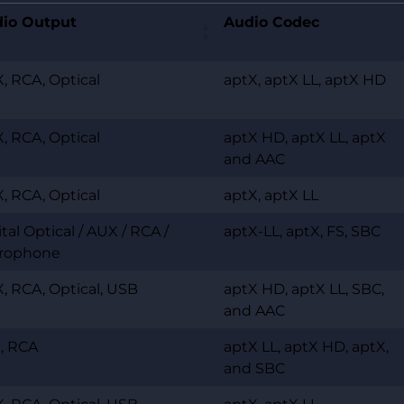
io Output
Audio Codec
, RCA, Optical
aptX, aptX LL, aptX HD
, RCA, Optical
aptX HD, aptX LL, aptX
and AAC
, RCA, Optical
aptX, aptX LL
tal Optical / AUX / RCA /
aptX-LL, aptX, FS, SBC
rophone
, RCA, Optical, USB
aptX HD, aptX LL, SBC,
and AAC
, RCA
aptX LL, aptX HD, aptX,
and SBC
, RCA, Optical, USB
aptX, aptX LL