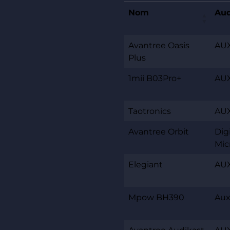
Nom
Aud
Avantree Oasis
AUX
Plus
1mii B03Pro+
AUX
Taotronics
AUX
Avantree Orbit
Digi
Mic
Elegiant
AUX
Mpow BH390
Aux
Avantree Audikast
AUX