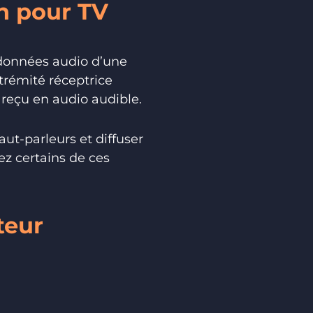
h pour TV
 données audio d’une
trémité réceptrice
 reçu en audio audible.
ut-parleurs et diffuser
ez certains de ces
teur